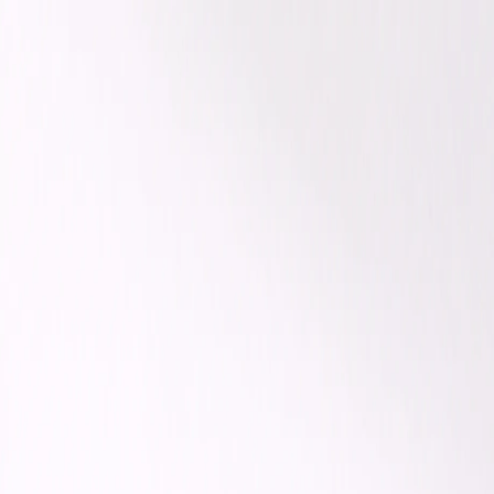
Fahrzeuge
Services
Über Uns
Kontakt
Zurück
fy-automobile.de/beratung
Service