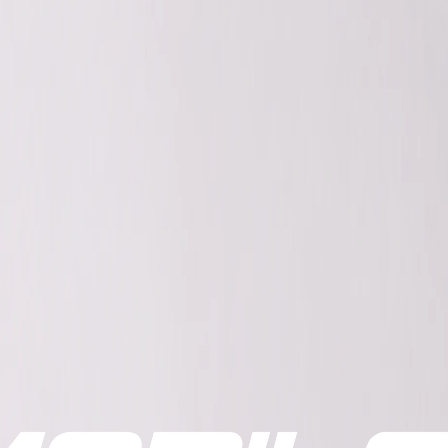
nd langfristige Zufriedenheit. Deshalb nehmen wir
idungsprozess und zeigen Ihnen Lösungen, die