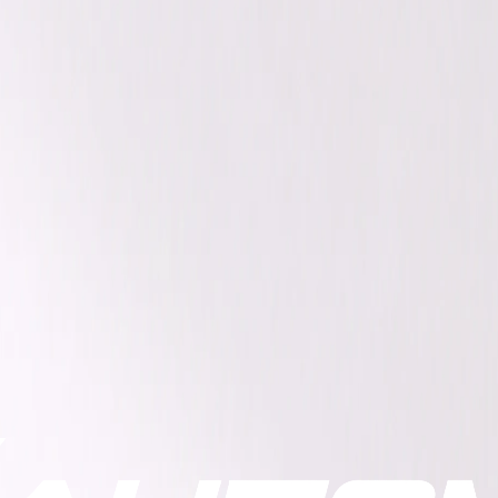
n Kauf sie ist eine Entscheidung für Qualität, Sicherheit u
d Prioritäten genau zu verstehen.
begleiten wir Sie strukturiert durch den gesamten Entsche
 ohne Kompromisse.