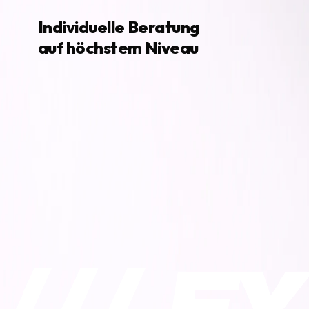
Individuelle
Beratung
auf
höchstem
Niveau
Die Wahl des richtigen Fahrzeugs ist mehr als nur ei
uns bewusst Zeit, Ihre Wünsche, Anforderungen un
Mit unserer Erfahrung und Ihrem Blick für Details 
wirklich zu Ihnen passen transparent, ehrlich und
Termin buchen